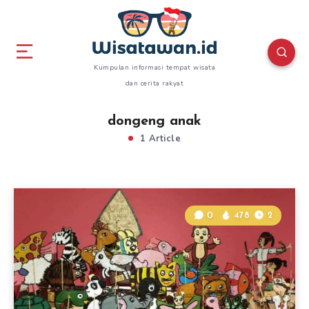
Kumpulan informasi tempat wisata
dan cerita rakyat
dongeng anak
1 Article
0
478
2