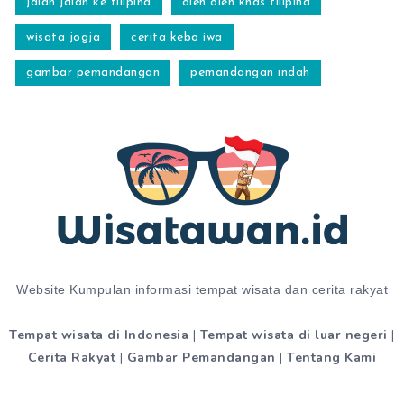
jalan jalan ke filipina
oleh oleh khas filipina
wisata jogja
cerita kebo iwa
gambar pemandangan
pemandangan indah
Website Kumpulan informasi tempat wisata dan cerita rakyat
Tempat wisata di Indonesia
|
Tempat wisata di luar negeri
|
Cerita Rakyat
|
Gambar Pemandangan
|
Tentang Kami