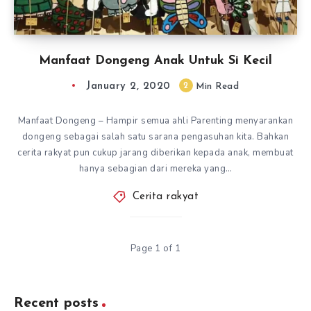
Manfaat Dongeng Anak Untuk Si Kecil
January 2, 2020
2
Min Read
Manfaat Dongeng – Hampir semua ahli Parenting menyarankan
dongeng sebagai salah satu sarana pengasuhan kita. Bahkan
cerita rakyat pun cukup jarang diberikan kepada anak, membuat
hanya sebagian dari mereka yang…
Cerita rakyat
Page 1 of 1
Recent posts