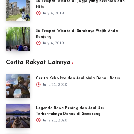
36 Tempat Wisata di Jogja yang Kekinian dan
Hits
July 4, 2019
36 Tempat Wisata di Surabaya Wajib Anda
Kunjungi
July 4, 2019
Cerita Rakyat Lainnya
Cerita Kebo Iwa dan Asal Mula Danau Batur
June 21, 2020
Legenda Rawa Pening dan Asal Usul
Terbentuknya Danau di Semarang
June 21, 2020