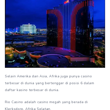
Selain Amerika dan Asia, Afrika juga punya casino
terbesar di dunia yang bertengger di posisi 6 dalam
daftar kasino terbesar di dunia.
Rio Casino adalah casino megah yang berada di
Klerksdorp, Afrika Selatan.