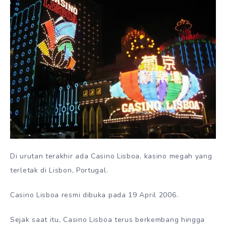
Di urutan terakhir ada Casino Lisboa, kasino megah yang
terletak di Lisbon, Portugal.
Casino Lisboa resmi dibuka pada 19 April 2006.
Sejak saat itu, Casino Lisboa terus berkembang hingga