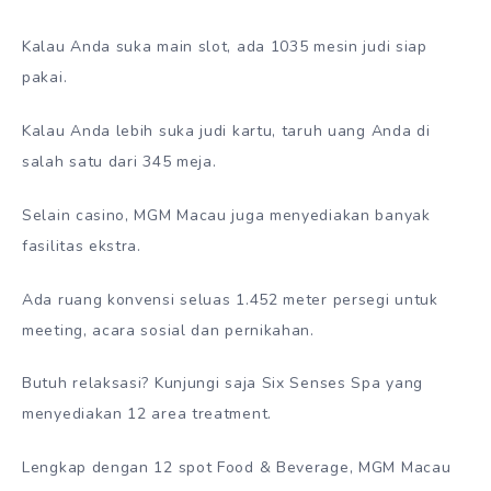
Kalau Anda suka main slot, ada 1035 mesin judi siap
pakai.
Kalau Anda lebih suka judi kartu, taruh uang Anda di
salah satu dari 345 meja.
Selain casino, MGM Macau juga menyediakan banyak
fasilitas ekstra.
Ada ruang konvensi seluas 1.452 meter persegi untuk
meeting, acara sosial dan pernikahan.
Butuh relaksasi? Kunjungi saja Six Senses Spa yang
menyediakan 12 area treatment.
Lengkap dengan 12 spot Food & Beverage, MGM Macau