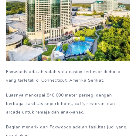
Foxwoods adalah salah satu casino terbesar di dunia
yang terletak di Connecticut, Amerika Serikat.
Luasnya mencapai 840.000 meter persegi dengan
berbagai fasilitas seperti hotel, café, restoran, dan
arcade untuk remaja dan anak-anak.
Bagian menarik dari Foxwoods adalah fasilitas judi yang
disediakan.