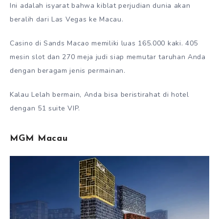
Ini adalah isyarat bahwa kiblat perjudian dunia akan
beralih dari Las Vegas ke Macau.
Casino di Sands Macao memiliki luas 165.000 kaki. 405
mesin slot dan 270 meja judi siap memutar taruhan Anda
dengan beragam jenis permainan.
Kalau Lelah bermain, Anda bisa beristirahat di hotel
dengan 51 suite VIP.
MGM Macau