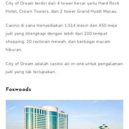
City of Dream terdiri dari 4 tower besar yaitu Hard Rock
Hotel, Crown Towers, dan 2 tower Grand Hyatt Macau.
Casino di sana menyediakan 1.514 mesin dan 450 meja
judi yang dilengkapi dengan lebih dari 200 tempat
shopping, 20 restoran mewah, dan berbagai macam
hiburan.
City of Dream adalah casino
all-in-one
untuk pengalaman
judi yang tak terlupakan.
Foxwoods