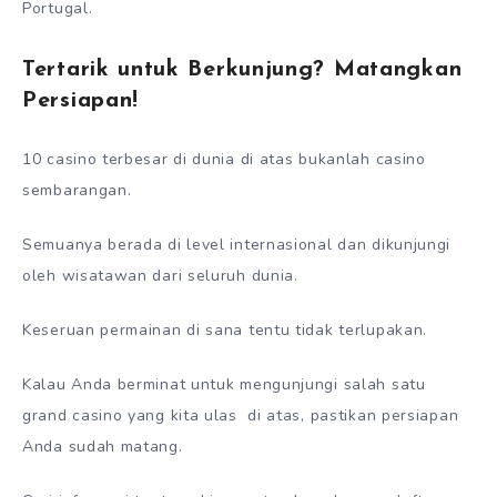
Portugal.
Tertarik untuk Berkunjung? Matangkan
Persiapan!
10 casino terbesar di dunia di atas bukanlah casino
sembarangan.
Semuanya berada di level internasional dan dikunjungi
oleh wisatawan dari seluruh dunia.
Keseruan permainan di sana tentu tidak terlupakan.
Kalau Anda berminat untuk mengunjungi salah satu
grand casino yang kita ulas di atas, pastikan persiapan
Anda sudah matang.