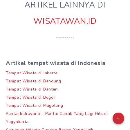
ARTIKEL LAINNYA DI
WISATAWAN.ID
----------
Artikel tempat wisata di Indonesia
Tempat Wisata di Jakarta
Tempat Wisata di Bandung
Tempat Wisata di Banten
Tempat Wisata di Bogor
Tempat Wisata di Magelang
Pantai Indrayanti – Pantai Cantik Yang Lagi Hits di
Yogyakarta
Kawasan Wisata Gunung Bromo Yang Unik