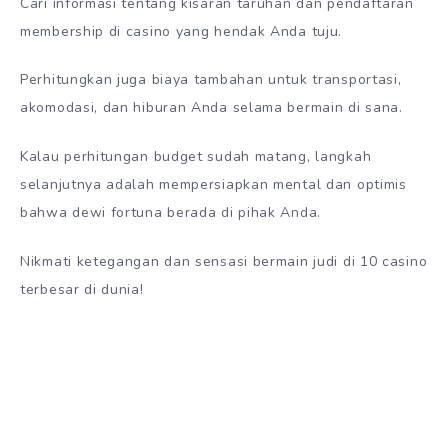
Cari informasi tentang kisaran taruhan dan pendaftaran
membership di casino yang hendak Anda tuju.
Perhitungkan juga biaya tambahan untuk transportasi,
akomodasi, dan hiburan Anda selama bermain di sana.
Kalau perhitungan budget sudah matang, langkah
selanjutnya adalah mempersiapkan mental dan optimis
bahwa dewi fortuna berada di pihak Anda.
Nikmati ketegangan dan sensasi bermain judi di 10 casino
terbesar di dunia!