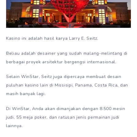
Kasino ini adalah hasil karya Larry E. Seitz.
Beliau adalah desainer yang sudah malang-melintang di
berbagai proyek arsitektur bergengsi internasional.
Selain WinStar, Seitz juga dipercaya membuat desain
puluhan kasino lain di Missisipi, Panama, Costa Rica, dan
masih banyak lagi.
Di WinStar, Anda akan dimanjakan dengan 8.500 mesin
judi, 55 meja poker, dan ratusan jenis permainan judi
lainnya.