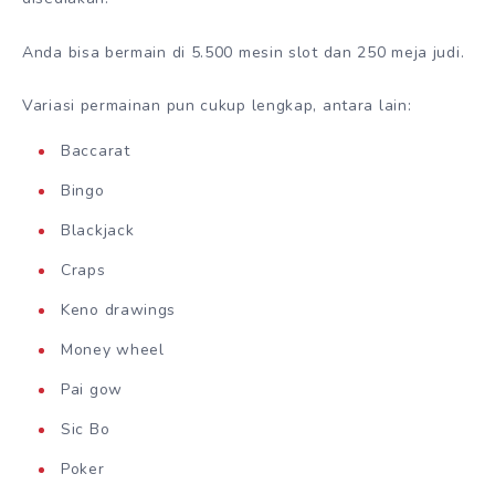
Anda bisa bermain di 5.500 mesin slot dan 250 meja judi.
Variasi permainan pun cukup lengkap, antara lain:
Baccarat
Bingo
Blackjack
Craps
Keno drawings
Money wheel
Pai gow
Sic Bo
Poker