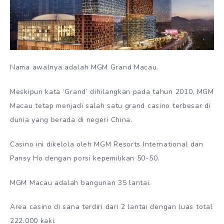
Nama awalnya adalah MGM Grand Macau.
Meskipun kata ‘Grand’ dihilangkan pada tahun 2010, MGM
Macau tetap menjadi salah satu grand casino terbesar di
dunia yang berada di negeri China.
Casino ini dikelola oleh MGM Resorts International dan
Pansy Ho dengan porsi kepemilikan 50-50.
MGM Macau adalah bangunan 35 lantai.
Area casino di sana terdiri dari 2 lantai dengan luas total
222.000 kaki.