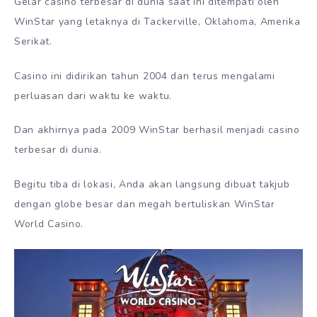
Gelar casino terbesar di dunia saat ini ditempati oleh
WinStar yang letaknya di Tackerville, Oklahoma, Amerika
Serikat.
Casino ini didirikan tahun 2004 dan terus mengalami
perluasan dari waktu ke waktu.
Dan akhirnya pada 2009 WinStar berhasil menjadi casino
terbesar di dunia.
Begitu tiba di lokasi, Anda akan langsung dibuat takjub
dengan globe besar dan megah bertuliskan WinStar
World Casino.