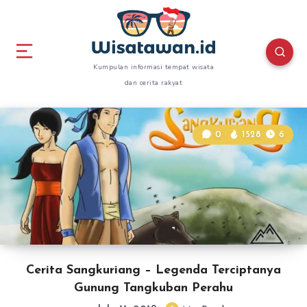
Kumpulan informasi tempat wisata
dan cerita rakyat
0
1528
6
Cerita Sangkuriang – Legenda Terciptanya
Gunung Tangkuban Perahu