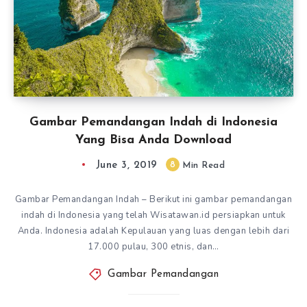
Gambar Pemandangan Indah di Indonesia
Yang Bisa Anda Download
June 3, 2019
8
Min Read
Gambar Pemandangan Indah – Berikut ini gambar pemandangan
indah di Indonesia yang telah Wisatawan.id persiapkan untuk
Anda. Indonesia adalah Kepulauan yang luas dengan lebih dari
17.000 pulau, 300 etnis, dan…
Gambar Pemandangan