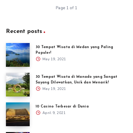
Page 1 of 1
Recent posts
30 Tempat Wisata di Medan yang Paling
Populer!
May 19, 2021
30 Tempat Wisata di Manado yang Sangat
Sayang Dilewatkan, Unik dan Menarik!
May 19, 2021
10 Casino Terbesar di Dunia
April 9, 2021