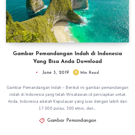
Gambar Pemandangan Indah di Indonesia
Yang Bisa Anda Download
June 3, 2019
8
Min Read
Gambar Pemandangan Indah – Berikut ini gambar pemandangan
indah di Indonesia yang telah Wisatawan.id persiapkan untuk
Anda. Indonesia adalah Kepulauan yang luas dengan lebih dari
17.000 pulau, 300 etnis, dan…
Gambar Pemandangan