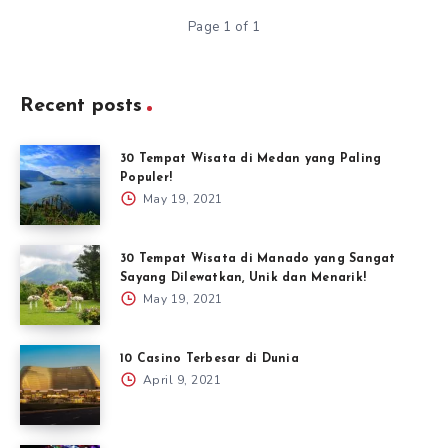
Page 1 of 1
Recent posts
30 Tempat Wisata di Medan yang Paling
Populer!
May 19, 2021
30 Tempat Wisata di Manado yang Sangat
Sayang Dilewatkan, Unik dan Menarik!
May 19, 2021
10 Casino Terbesar di Dunia
April 9, 2021