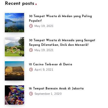
Recent posts
30 Tempat Wisata di Medan yang Paling
Populer!
May 19, 2021
30 Tempat Wisata di Manado yang Sangat
Sayang Dilewatkan, Unik dan Menarik!
May 19, 2021
10 Casino Terbesar di Dunia
April 9, 2021
16 Tempat Bermain Anak di Jakarta
September 1, 2020