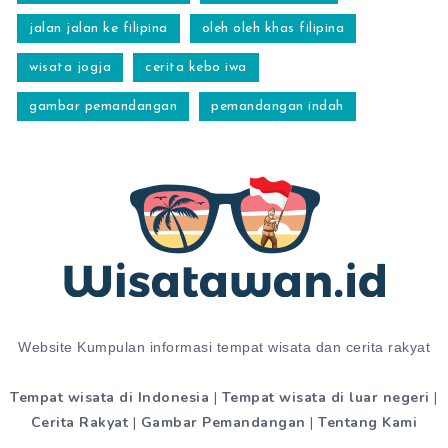
jalan jalan ke filipina
oleh oleh khas filipina
wisata jogja
cerita kebo iwa
gambar pemandangan
pemandangan indah
Website Kumpulan informasi tempat wisata dan cerita rakyat
Tempat wisata di Indonesia
|
Tempat wisata di luar negeri
|
Cerita Rakyat
|
Gambar Pemandangan
|
Tentang Kami