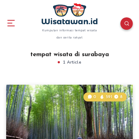
Kumpulan informasi tempat wisata
dan cerita rakyat
tempat wisata di surabaya
1 Article
0
591
8